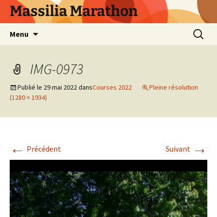
Aller
Massilia Marathon
au
contenu
Recherc
Menu
IMG-0973
Publié le
29 mai 2022
dans
Courses 2022
Pleine résolution
(1280 × 1934)
←
→
Précédent
Suivant