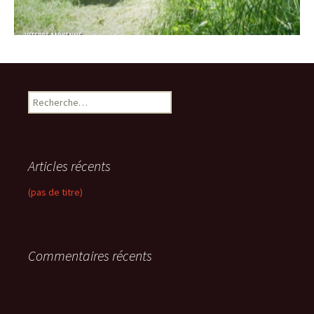
R
e
c
h
e
Articles récents
r
c
(pas de titre)
h
e
r
Commentaires récents
: