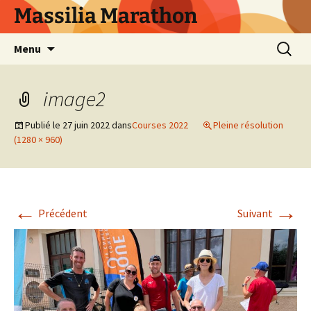
Aller
Massilia Marathon
au
contenu
Recherc
Menu
image2
Publié le
27 juin 2022
dans
Courses 2022
Pleine résolution
(1280 × 960)
←
→
Précédent
Suivant