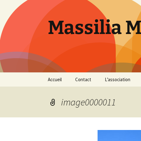
Aller
au
contenu
Massilia 
Accueil
Contact
L’association
Le bureau
image0000011
Les références
Présentation