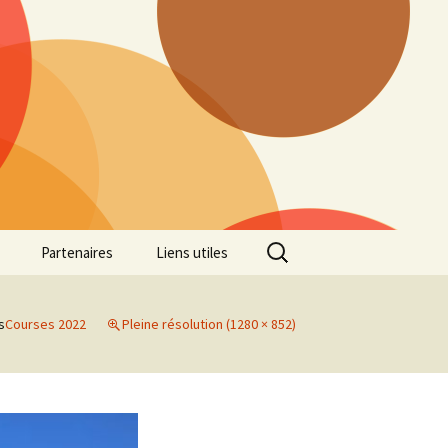
Rechercher :
Partenaires
Liens utiles
ille
Galerie photos Cross
2022
s
Courses 2022
Pleine résolution (1280 × 852)
es 7
Galerie photos Cross
2021
Marathon de Marseille
Galerie photos Cross
2019
Régionaux de Cross