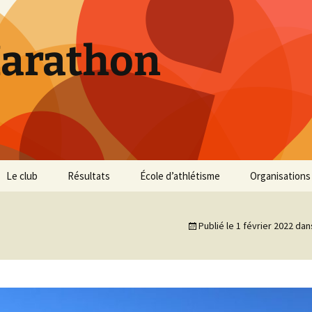
Marathon
Le club
Résultats
École d’athlétisme
Organisations
Inscriptions et Tarifs
Courses 2026
Infos Courses
Cross de Marse
Publié le
1 février 2022
dan
Entraînements
Courses 2025
Résultats et photos
Trail du Parc d
Collines
Règlement
Courses 2024
Entraînements et photos
Archives
Vie du club
Courses 2023