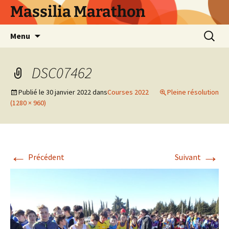
Aller
Massilia Marathon
au
contenu
Recherc
Menu
DSC07462
Publié le
30 janvier 2022
dans
Courses 2022
Pleine résolution
(1280 × 960)
←
→
Précédent
Suivant