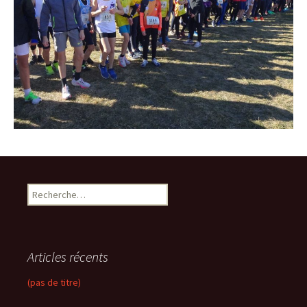
R
e
c
h
e
Articles récents
r
c
(pas de titre)
h
e