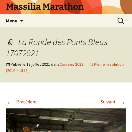
Aller
Massilia Marathon
au
contenu
Recherc
Menu
La Ronde des Ponts Bleus-
17072021
Publié le
18 juillet 2021
dans
Courses 2021
Pleine résolution
(2016 × 1512)
←
→
Précédent
Suivant