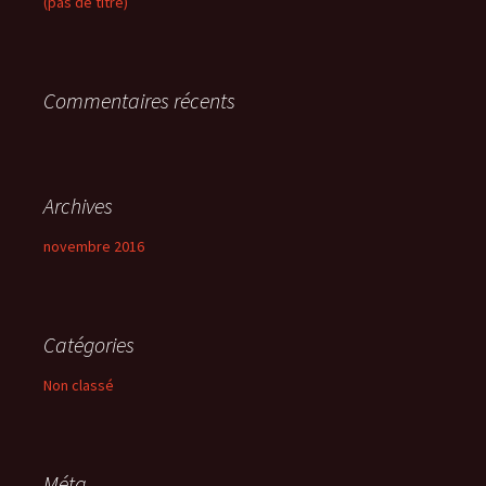
(pas de titre)
h
e
r
Commentaires récents
:
Archives
novembre 2016
Catégories
Non classé
Méta