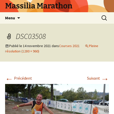
Aller
Massilia Marathon
au
contenu
Recherc
Menu
DSC03508
Publié le
14 novembre 2021
dans
Courses 2021
Pleine
résolution (1280 × 960)
←
→
Précédent
Suivant