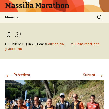
Aller
Massilia Marathon
au
contenu
Recherc
Menu
31
Publié le
13 juin 2021
dans
Courses 2021
Pleine résolution
(1280 × 778)
←
→
Précédent
Suivant