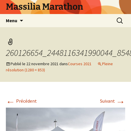
Aller
Massilia Marathon
au
contenu
Recherc
Menu
260126654_2448116341990044_854
Publié le
22 novembre 2021
dans
Courses 2021
Pleine
résolution (1280 × 853)
←
→
Précédent
Suivant