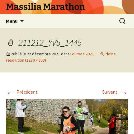
Aller
Massilia Marathon
au
contenu
Recherc
Menu
211212_YV5_1445
Publié le
22 décembre 2021
dans
Courses 2021
Pleine
résolution (1280 × 853)
←
→
Précédent
Suivant